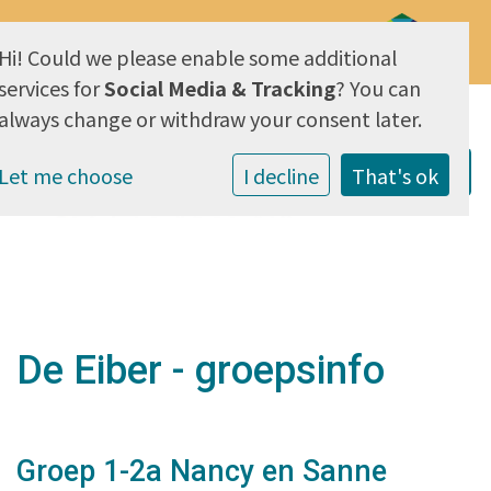
Hi! Could we please enable some additional
AVG & Privacy
services for
Social Media & Tracking
? You can
always change or withdraw your consent later.
Let me choose
I decline
That's ok
De Eiber - groepsinfo
Groep 1-2a Nancy en Sanne